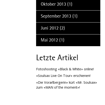
Oktober 2013
(1)
September 2013
(1)
Juni 2012
(2)
Mai 2012
(1)
Letzte Artikel
Fotoshooting «Black & White» online!
«Soulsax Live On Tour» erschienen!
«Die Vorarlbergerin» kürt «Mr. Soulsax»
zum «MAN of the moment»!