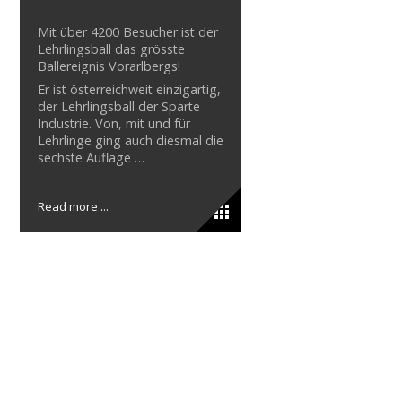
Mit über 4200 Besucher ist der
Lehrlingsball das grösste
Ballereignis Vorarlbergs!
Er ist österreichweit einzigartig,
der Lehrlingsball der Sparte
Industrie. Von, mit und für
Lehrlinge ging auch diesmal die
sechste Auflage …
Read more ...