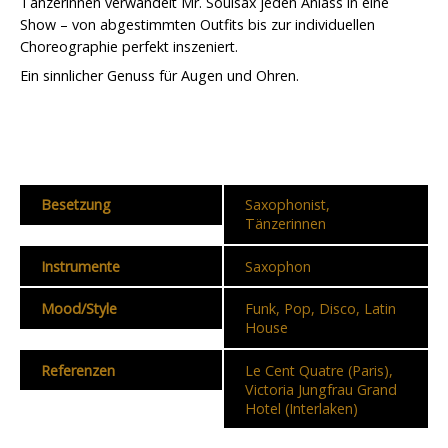
Tänzerinnen verwandelt Mr. Soulsax jeden Anlass in eine
Show – von abgestimmten Outfits bis zur individuellen
Choreographie perfekt inszeniert.
Ein sinnlicher Genuss für Augen und Ohren.
Besetzung
Saxophonist,
Tänzerinnen
Instrumente
Saxophon
Mood/Style
Funk, Pop, Disco, Latin
House
Referenzen
Le Cent Quatre (Paris),
Victoria Jungfrau Grand
Hotel (Interlaken)